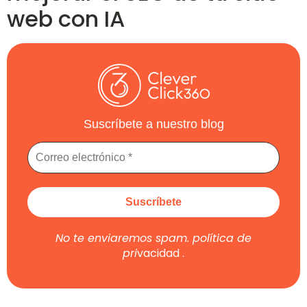
web con IA
Suscríbete a nuestro blog
No te enviaremos spam.
política de
pri
vacidad
.