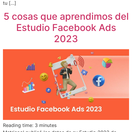
tu […]
5 cosas que aprendimos del
Estudio Facebook Ads
2023
Reading time:
3
minutes