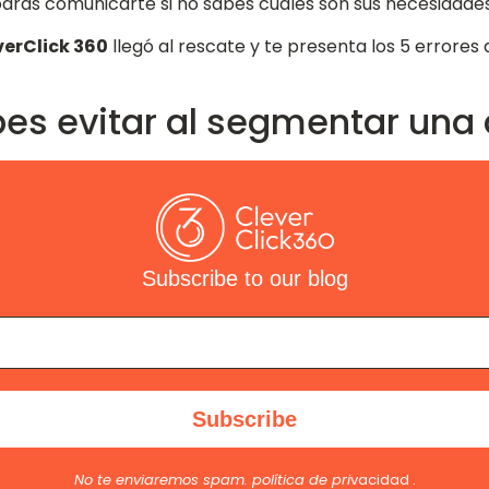
odrás comunicarte si no sabes cuáles son sus necesidades,
verClick 360
llegó al rescate y te presenta los 5 errore
ebes evitar al segmentar un
Subscribe to our blog
No te enviaremos spam.
política de pri
vacidad
.