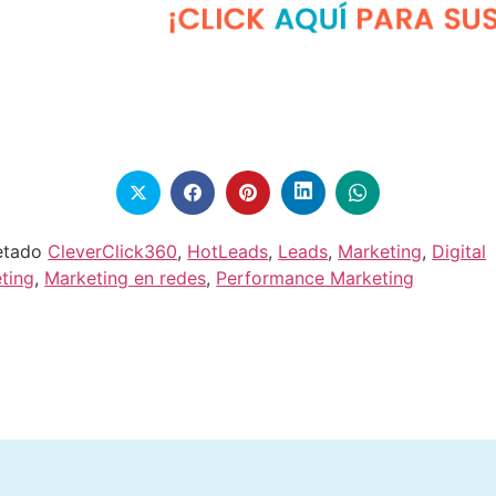
etado
CleverClick360
,
HotLeads
,
Leads
,
Marketing
,
Digital
ting
,
Marketing en redes
,
Performance Marketing