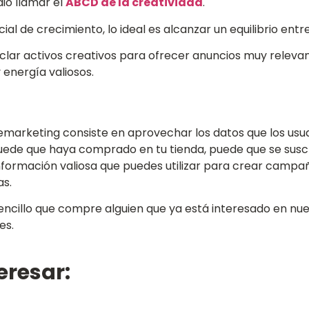
ió llamar el
ABCD de la creatividad
.
l de crecimiento, lo ideal es alcanzar un equilibrio entr
ar activos creativos para ofrecer anuncios muy relevant
energía valiosos.
emarketing consiste en aprovechar los datos que los usu
de que haya comprado en tu tienda, puede que se suscri
de información valiosa que puedes utilizar para crear camp
s.
sencillo que compre alguien que ya está interesado en nu
es.
eresar: